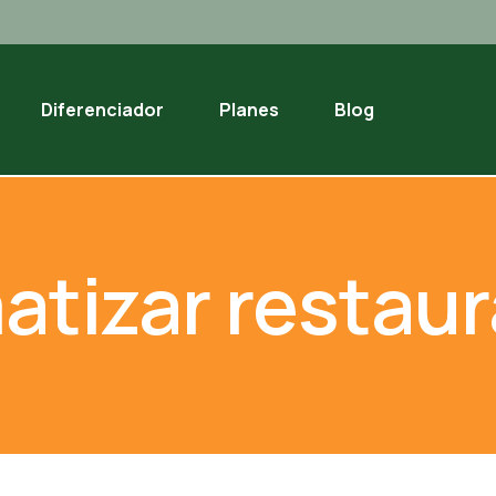
Diferenciador
Planes
Blog
atizar restau